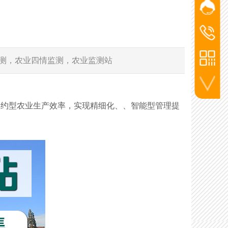
网站客
添加微信
杨经
洪经理
洪经
186-2715
杨经理
测，农业四情监测，农业监测站
136-5720
李工
130-7270
联系电话
集约型农业生产效率，实现精细化、、智能型管理提