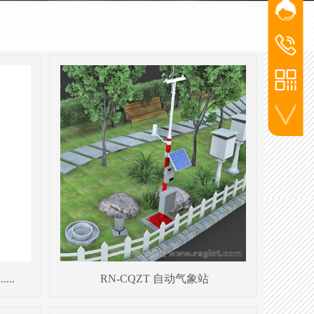
网站客
添加微信
杨经
洪经理
洪经
186-2715
杨经理
136-5720
李工
130-7270
联系电话
...
RN-CQZT 自动气象站