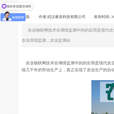
现在有优惠活动吗
来源:
|
作者:
武汉睿农科技有限公司
|
发布时间:
2
农业物联网技术在墒情监测中的的应用是现代农
农业四情监测，农业监测站
农业物联网技术在墒情监测中的的应用是现代农业
续几千年的劳动生产上，真正实现了农业生产的自