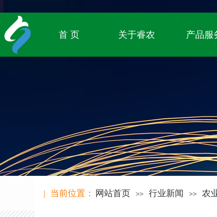
专注农业物联网领域，
致立于传统农业的数字化转型
首 页
关于睿农
产品服
| 当前位置：
网站首页
行业新闻
农
>>
>>