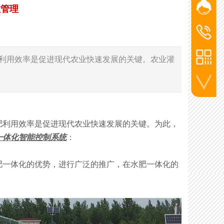
效管理
网站客
添加微信
杨经
洪经理
洪经
186-2715
杨经理
利用效率是促进现代农业快速发展的关键。农业灌
136-5720
李工
130-7270
联系电话
肥利用效率是促进现代农业快速发展的关键。为此，
一体化智能控制系统
：
肥一体化的优势，进行广泛的推广，在水肥一体化的