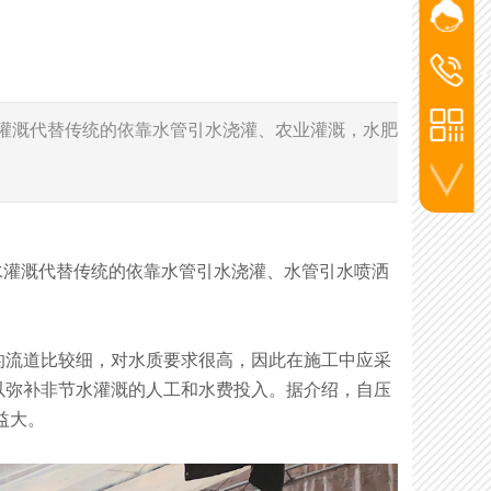
网站客
添加微信
杨经
洪经理
洪经
186-2715
杨经理
水灌溉代替传统的依靠水管引水浇灌、农业灌溉，水肥
136-5720
李工
130-7270
联系电话
灌溉代替传统的依靠水管引水浇灌、水管引水喷洒
流道比较细，对水质要求很高，因此在施工中应采
以弥补非节水灌溉的人工和水费投入。据介绍，自压
益大。