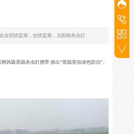
网站客
添加微信
杨经
洪经理
洪经
186-2715
杨经理
农业四情监测，虫情监测，太阳能杀虫灯
136-5720
李工
130-7270
联系电话
风吸茶园杀虫灯携带 推出“茶园害虫绿色防治”。