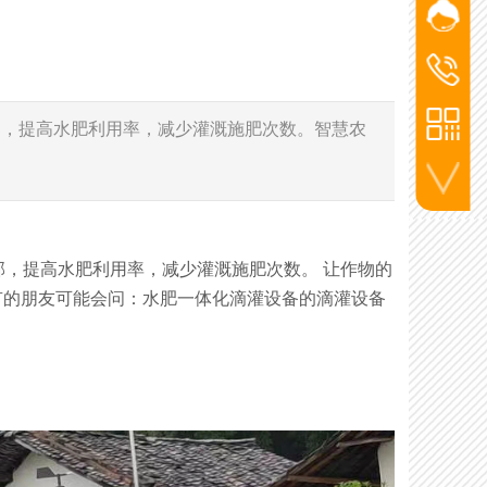
网站客
添加微信
杨经
洪经理
洪经
186-2715
杨经理
部，提高水肥利用率，减少灌溉施肥次数。智慧农
136-5720
李工
130-7270
联系电话
，提高水肥利用率，减少灌溉施肥次数。 让作物的
么有的朋友可能会问：水肥一体化滴灌设备的滴灌设备