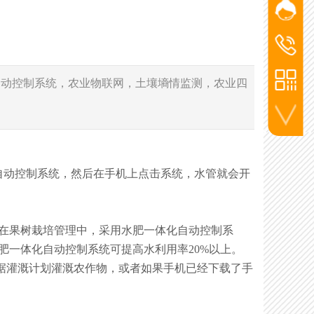
网站客
添加微信
杨经
洪经理
洪经
186-2715
杨经理
自动控制系统，农业物联网，土壤墒情监测，农业四
136-5720
李工
130-7270
联系电话
自动控制系统，然后在手机上点击系统，水管就会开
 在果树栽培管理中，采用水肥一体化自动控制系
肥一体化自动控制系统可提高水利用率20%以上。
据灌溉计划灌溉农作物，或者如果手机已经下载了手