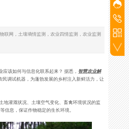
网站客
添加微信
杨经
洪经理
洪经
186-2715
杨经理
业物联网，土壤墒情监测，农业四情监测，农业监测
136-5720
李工
130-7270
联系电话
业应该如何与信息化联系起来？ 据悉，
智慧农业解
农民调试机器，为蓬勃发展的乡村注入新鲜活力，让
土地灌溉状况、土壤空气变化、畜禽环境状况的监
值等信息，保证作物稳定的生长环境。