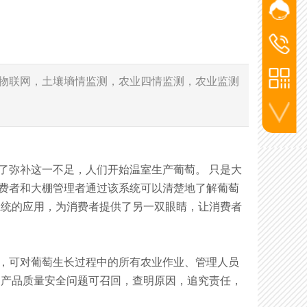
网站客
添加微信
杨经
洪经理
洪经
186-2715
杨经理
物联网，土壤墒情监测，农业四情监测，农业监测
136-5720
李工
130-7270
联系电话
弥补这一不足，人们开始温室生产葡萄。 只是大
消费者和大棚管理者通过该系统可以清楚地了解葡萄
系统的应用，为消费者提供了另一双眼睛，让消费者
，可对葡萄生长过程中的所有农业作业、管理人员
，产品质量安全问题可召回，查明原因，追究责任，