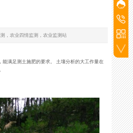
网站客
添加微信
杨经
洪经理
洪经
186-2715
杨经理
监测，农业四情监测，农业监测站
136-5720
李工
130-7270
联系电话
，能满足测土施肥的要求。 土壤分析的大工作量在
。